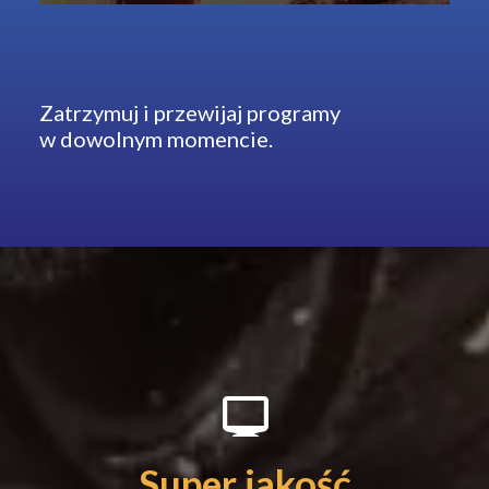
Zatrzymuj i przewijaj programy
w dowolnym momencie.
Oglądaj kanały w jakości HD.
Filmy i transmisje sportowe –
Super jakość