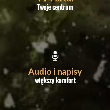
dostęp do szeregu usług
Twoje centrum
JAMBOX.
Wybieraj ścieżki dźwiękowe
i włączaj napisy na wybranych
Audio i napisy
kanałach.
większy komfort