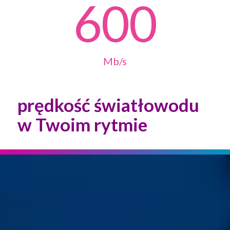
600
Mb/s
prędkość światłowodu
w Twoim rytmie