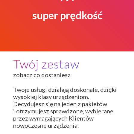
streaming wideo HR,
super prędkość
aktualizacje w mgnieniu oka
Twój zestaw
zobacz co dostaniesz
Twoje usługi działają doskonale, dzięki
wysokiej klasy urządzeniom.
Decydujesz się na jeden z pakietów
i otrzymujesz sprawdzone, wybierane
przez wymagających Klientów
nowoczesne urządzenia.