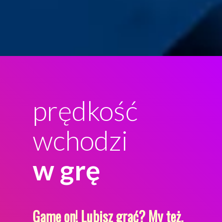
prędkość
wchodzi
w grę
Game on! Lubisz grać? My też.