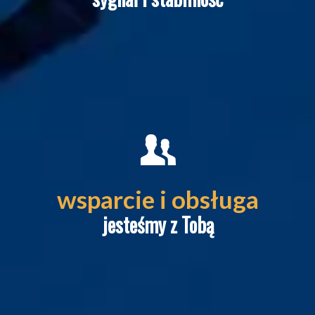
Virtual Telecom zapewnia
wsparcie dla świadczonych
wsparcie i obsługa
usług. Jesteśmy do dyspozycji.
jesteśmy z Tobą