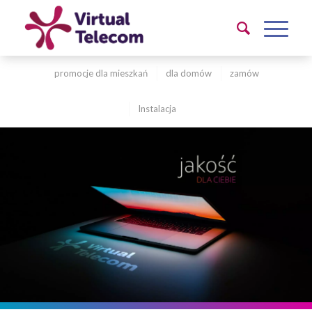
promocje dla mieszkań
dla domów
zamów
Instalacja