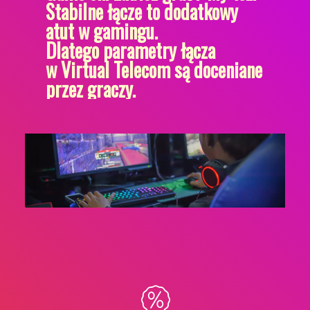
Stabilne łącze to dodatkowy
atut w gamingu.
Dlatego parametry łącza
w Virtual Telecom są doceniane
przez graczy.
małe opóźnienia i szybki czas