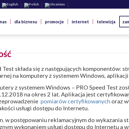
 nas
dla biznesu
promocje
internet
telewizja
za
ość
Test składa się z następujących komponentów: s
narnej na komputery z systemem Windows, aplikacji
putery z systemem Windows – PRO Speed Test zost
.12.2018 na okres 2 lat. Aplikacja jest certyfik
przeprowadzenie
pomiarów certyfikowanych
oraz 
akości usługi dostępu do Internetu.
n. w postępowaniu reklamacyjnym do wykazania sta
cznym wykonaniem usługi dostępu do Internetu a