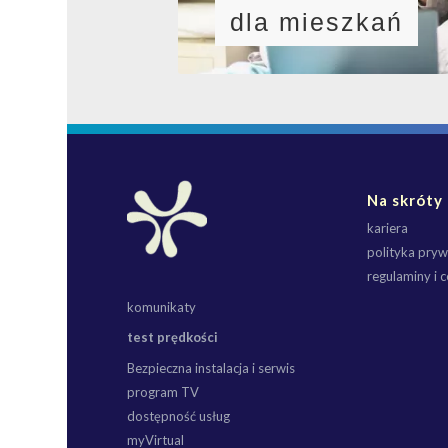
dla mieszkań
Na skróty
kariera
polityka pryw
regulaminy i c
komunikaty
test prędkości
Bezpieczna instalacja i serwis
program TV
dostępność usług
myVirtual