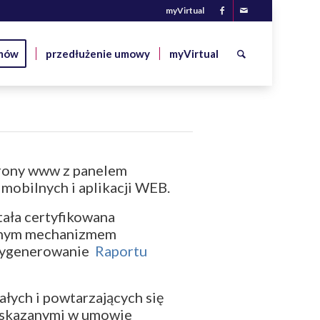
myVirtual
mów
przedłużenie umowy
myVirtual
trony www z panelem
 mobilnych i aplikacji WEB.
ała certyfikowana
owanym mechanizmem
wygenerowanie
Raportu
łych i powtarzających się
 wskazanymi w umowie