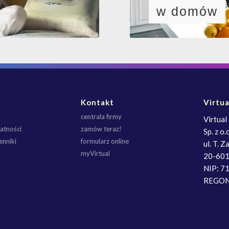
w domów
Kontakt
Virtu
centrala firmy
Virtual
atności
zamów teraz!
Sp. z o.o
enniki
formularz online
ul. T. 
myVirtual
20-601
NIP: 7
REGON