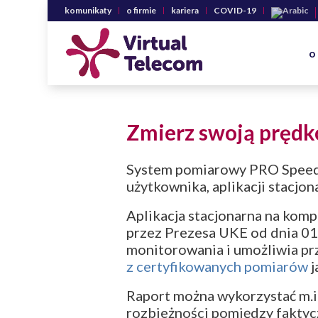
komunikaty
o firmie
kariera
COVID-19
o
Zmierz swoją prędk
System pomiarowy PRO Speed 
użytkownika, aplikacji stacjo
Aplikacja stacjonarna na kom
przez Prezesa UKE od dnia 01
monitorowania i umożliwia 
z certyfikowanych pomiarów
j
Raport można wykorzystać m.i
rozbieżności pomiędzy fakty