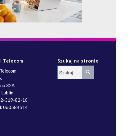
al Telecom
Szukaj na stronie
 Telecom
.
Zana 32A
 Lublin
12-319-82-10
: 060584514