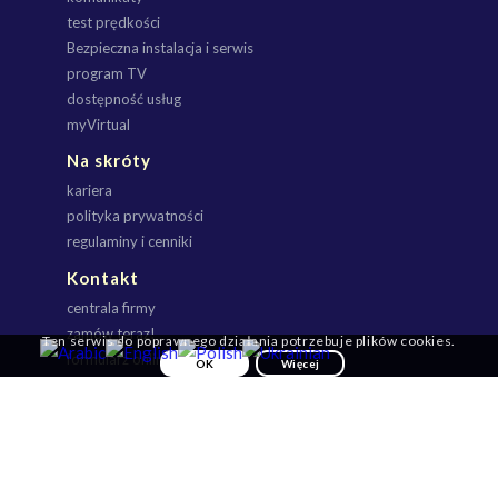
test prędkości
Bezpieczna instalacja i serwis
program TV
dostępność usług
myVirtual
Na skróty
kariera
polityka prywatności
regulaminy i cenniki
Kontakt
centrala firmy
zamów teraz!
Ten serwis do poprawnego działania potrzebuje plików cookies.
formularz online
OK
Więcej
myVirtual
Virtual Telecom
Virtual Telecom
Sp. z o.o.